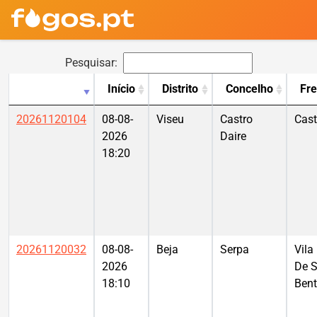
Pesquisar:
Início
Distrito
Concelho
Fre
20261120104
08-08-
Viseu
Castro
Cast
2026
Daire
18:20
20261120032
08-08-
Beja
Serpa
Vila
2026
De 
18:10
Ben