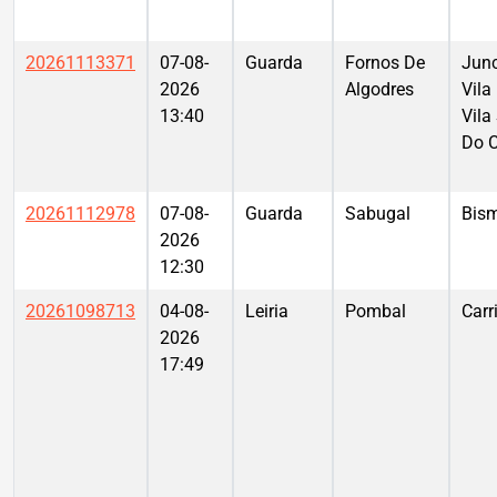
20261113371
07-08-
Guarda
Fornos De
Junc
2026
Algodres
Vila
13:40
Vila
Do 
20261112978
07-08-
Guarda
Sabugal
Bis
2026
12:30
20261098713
04-08-
Leiria
Pombal
Carr
2026
17:49