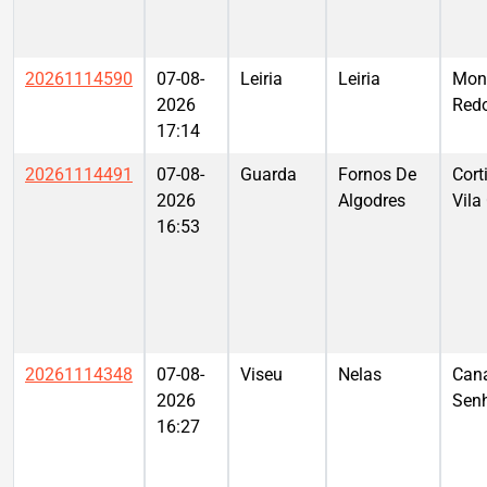
20261114590
07-08-
Leiria
Leiria
Mon
2026
Red
17:14
20261114491
07-08-
Guarda
Fornos De
Cort
2026
Algodres
Vila
16:53
20261114348
07-08-
Viseu
Nelas
Can
2026
Sen
16:27