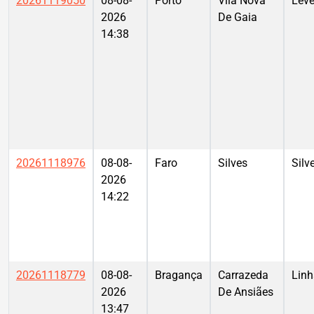
20261119050
08-08-
Porto
Vila Nova
Leve
2026
De Gaia
14:38
20261118976
08-08-
Faro
Silves
Silv
2026
14:22
20261118779
08-08-
Bragança
Carrazeda
Linh
2026
De Ansiães
13:47