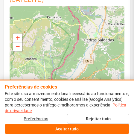
+
−
Preferências de cookies
Este site usa armazenamento local necessário ao funcionamento e,
com o seu consentimento, cookies de análise (Google Analytics)
para percebermos o tráfego e melhorarmos a experiência.
Leaflet
|
Map data ©
OpenStreetMap
contributors
Política
de privacidade
Perímetro vermelho: área ardida estimada. Isócronas:
Preferências
Rejeitar tudo
propagação simulada a 1–6 h.
Aceitar tudo