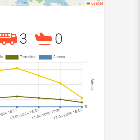
Leaflet
3
0