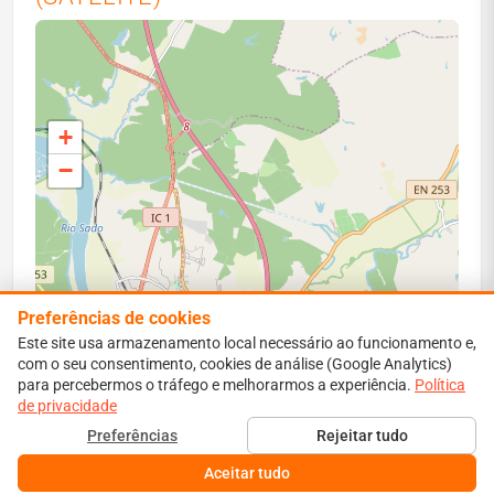
+
−
Preferências de cookies
Este site usa armazenamento local necessário ao funcionamento e,
com o seu consentimento, cookies de análise (Google Analytics)
para percebermos o tráfego e melhorarmos a experiência.
Leaflet
|
Map data ©
OpenStreetMap
contributors
Política
de privacidade
Perímetro vermelho: área ardida estimada. Isócronas:
Preferências
Rejeitar tudo
propagação simulada a 1–6 h.
Aceitar tudo