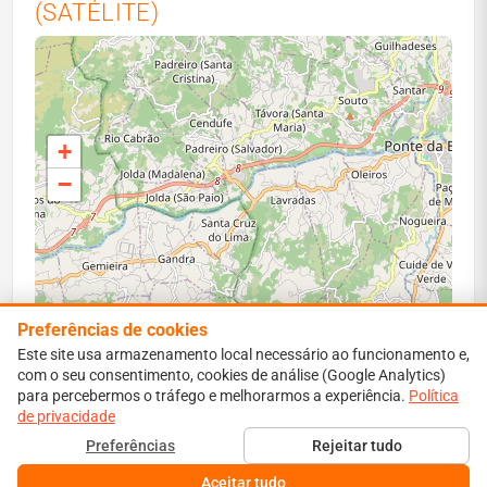
(SATÉLITE)
+
−
Preferências de cookies
Este site usa armazenamento local necessário ao funcionamento e,
com o seu consentimento, cookies de análise (Google Analytics)
para percebermos o tráfego e melhorarmos a experiência.
Leaflet
|
Map data ©
OpenStreetMap
contributors
Política
de privacidade
Perímetro vermelho: área ardida estimada. Isócronas:
Preferências
Rejeitar tudo
propagação simulada a 1–6 h.
Aceitar tudo