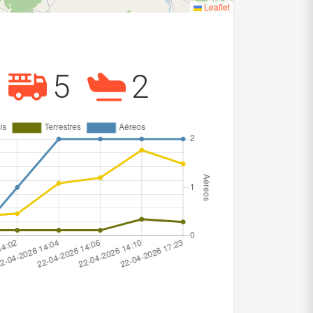
Leaflet
5
2