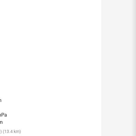
h
 hPa
mm
) (13.4 km)