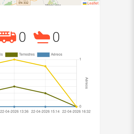
Leaflet
0
0