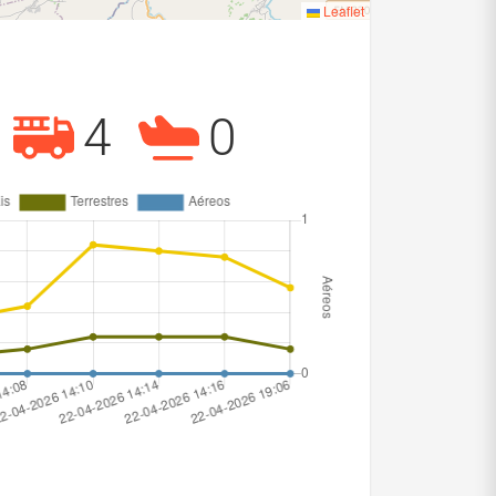
Leaflet
4
0