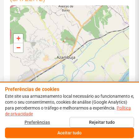
+
−
Preferências de cookies
Este site usa armazenamento local necessário ao funcionamento e,
com o seu consentimento, cookies de análise (Google Analytics)
para percebermos o tráfego e melhorarmos a experiência.
Leaflet
|
Map data ©
OpenStreetMap
contributors
Política
de privacidade
Perímetro vermelho: área ardida estimada. Isócronas:
Preferências
Rejeitar tudo
propagação simulada a 1–6 h.
Aceitar tudo